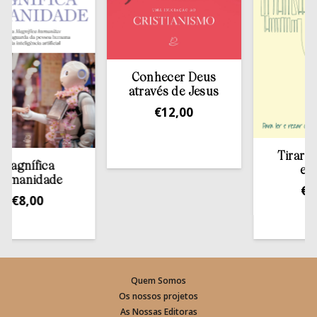
Conhecer Deus
através de Jesus
€
12,00
Tirar a Bíbl
nífica
estante
nidade
€
13,50
8,00
Quem Somos
Os nossos projetos
As Nossas Editoras