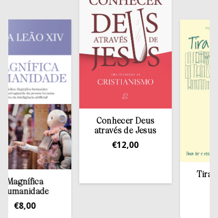
Conhecer Deus
através de Jesus
€
12,00
Tirar a B
agnífica
esta
manidade
€
13,
€
8,00