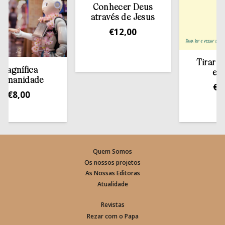
Conhecer Deus
através de Jesus
€
12,00
Tirar a Bíbl
nífica
estant
nidade
€
13,5
8,00
Quem Somos
Os nossos projetos
As Nossas Editoras
Atualidade
Revistas
Rezar com o Papa