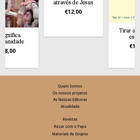
através de Jesus
€
12,00
Tirar a Bíblia 
ica
estante
dade
€
13,50
00
Quem Somos
Os nossos projetos
As Nossas Editoras
Atualidade
Revistas
Rezar com o Papa
Materiais de Grupos