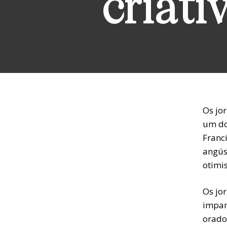
criati
Os jo
um do
Franc
angús
otimi
Os jor
impar
orado