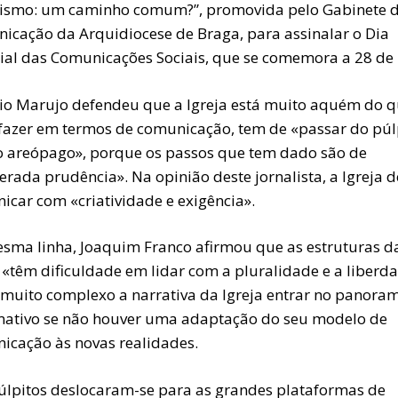
lismo: um caminho comum?”, promovida pelo Gabinete 
icação da Arquidiocese de Braga, para assinalar o Dia
al das Comunicações Sociais, que se comemora a 28 de
io Marujo defendeu que a Igreja está muito aquém do 
fazer em termos de comunicação, tem de «passar do púl
o areópago», porque os passos que tem dado são de
rada prudência». Na opinião deste jornalista, a Igreja d
icar com «criatividade e exigência».
sma linha, Joaquim Franco afirmou que as estruturas d
 «têm dificuldade em lidar com a pluralidade e a liberd
 muito complexo a narrativa da Igreja entrar no panora
mativo se não houver uma adaptação do seu modelo de
icação às novas realidades.
úlpitos deslocaram-se para as grandes plataformas de