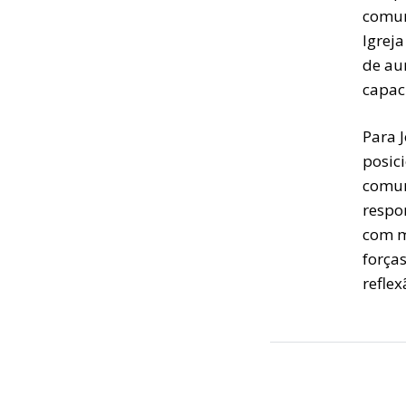
comun
Igreja
de au
capac
Para 
posic
comun
respon
com m
forças
reflex