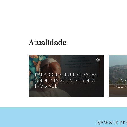
Atualidade
PAPA: CONSTRUIR CIDADES
ONDE NINGUÉM SE SINTA
TEMP
INVISÍVEL
REEN
NEWSLETT