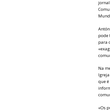
jorna
Comun
Mundi
Antón
pode 
para 
«exage
comun
Na me
Igreja
que é
infor
comun
«Os p