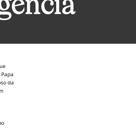
igência
que
o Papa
oso da
um
mo