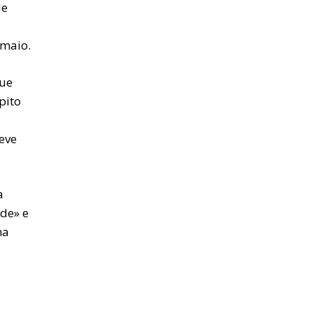
de
 maio.
que
pito
eve
a
ade» e
ma