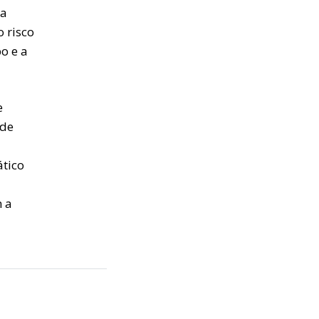
 a
 risco
o e a
e
 de
ático
m a