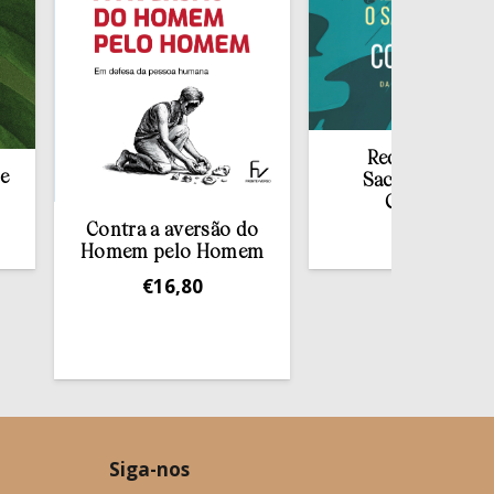
Redescobrir o
Sacramento da
Confissão
Contra a aversão do
€
10,00
Homem pelo Homem
€
16,80
Siga-nos