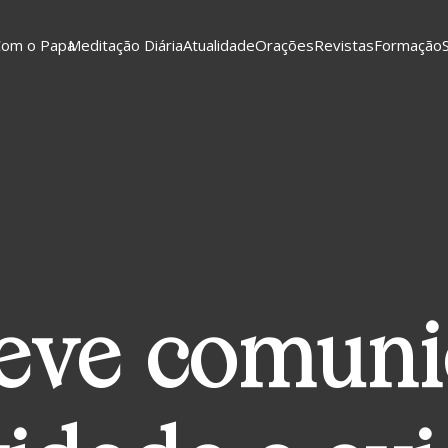
Com o Papa
Meditação Diária
Atualidade
Orações
Revistas
Formação
deve comun