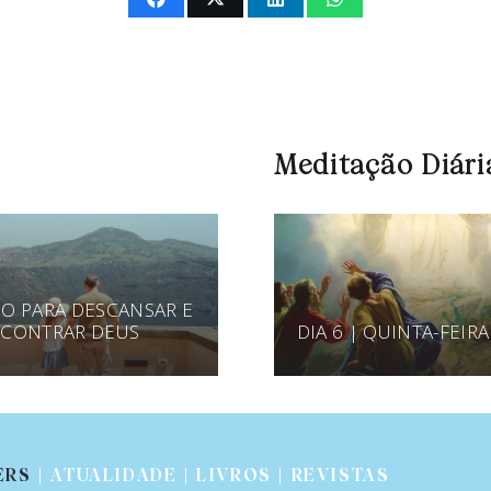
Meditação Diári
O PARA DESCANSAR E
CONTRAR DEUS
DIA 6 | QUINTA-FEIRA
ERS
| ATUALIDADE | LIVROS | REVISTAS