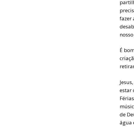
parti
preci
fazer
desab
nosso
É bom
criaçã
retir
Jesus
estar
Féria
músic
de De
água 