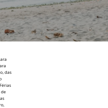
para
para
o, das
o
Férias
 de
ias
ro,