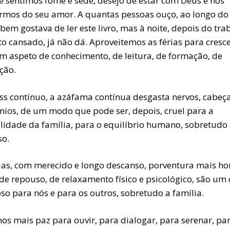
e sentimos fome e sede, desejo de estar com Deus e nos
rmos do seu amor. A quantas pessoas ouço, ao longo do
 bem gostava de ler este livro, mas à noite, depois do tra
o cansado, já não dá. Aproveitemos as férias para cresc
m aspeto de conhecimento, de leitura, de formação, de
ção.
ess contínuo, a azáfama contínua desgasta nervos, cabeça
nios, de um modo que pode ser, depois, cruel para a
ilidade da família, para o equilíbrio humano, sobretudo
so.
rias, com merecido e longo descanso, porventura mais ho
 de repouso, de relaxamento físico e psicológico, são u
so para nós e para os outros, sobretudo a família.
os mais paz para ouvir, para dialogar, para serenar, pa