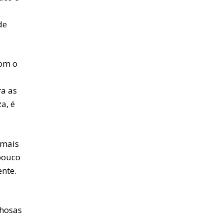
de
om o
ra as
a, é
 mais
 pouco
ente.
lhosas