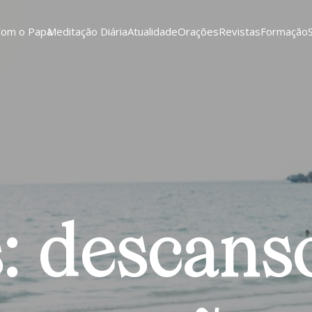
Com o Papa
Meditação Diária
Atualidade
Orações
Revistas
Formação
s: descanso