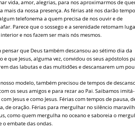
lhar vida, amor, alegrias, para nos aproximarmos de qu
sa mais da nossa presença. As férias até nos darão temp
 algum telefonema a quem precisa de nos ouvir e de
afar. Parece que o sossego e a serenidade retomam luga
 interior e nos fazem ser mais nós mesmos.
 pensar que Deus também descansou ao sétimo dia da
o e que Jesus, alguma vez, convidou os seus apóstolos p
arem das labutas e das multidões e descansarem um pou
, nosso modelo, também precisou de tempos de descans
 com os seus amigos e para rezar ao Pai. Saibamos imitá-
s com Jesus e como Jesus. Férias com tempos de pausa, d
a, de oração. Férias para mergulhar no silêncio maravil
us, como quem mergulha no oceano e saboreia o mergu
e o embate das ondas.