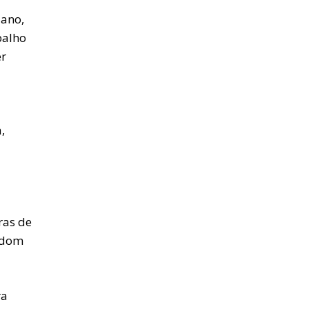
 ano,
balho
er
,
ras de
m dom
ra