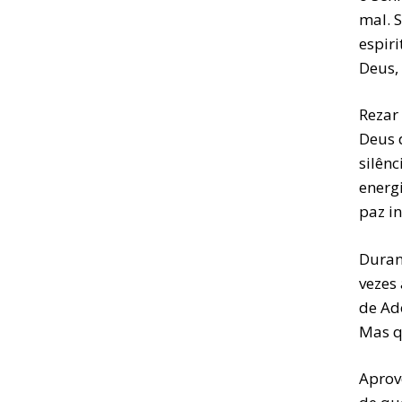
mal. 
espir
Deus,
Rezar
Deus 
silênc
energi
paz in
Durant
vezes 
de Ado
Mas q
Aprov