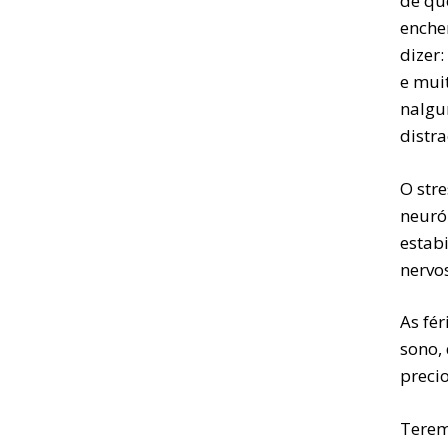
de qu
enche
dizer:
e muit
nalgu
distra
O str
neuró
estab
nervo
As fé
sono,
precio
Terem