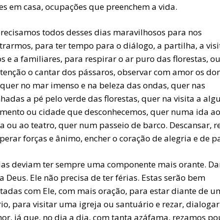
es em casa, ocupações que preenchem a vida.
recisamos todos desses dias maravilhosos para nos
rarmos, para ter tempo para o diálogo, a partilha, a visi
 e a familiares, para respirar o ar puro das florestas, ou
tenção o cantar dos pássaros, observar com amor os do
 quer no mar imenso e na beleza das ondas, quer nas
adas a pé pelo verde das florestas, quer na visita a al
ento ou cidade que desconhecemos, quer numa ida a
a ou ao teatro, quer num passeio de barco. Descansar, re
erar forças e ânimo, encher o coração de alegria e de pa
rias deviam ter sempre uma componente mais orante. Da
a Deus. Ele não precisa de ter férias. Estas serão bem
utadas com Ele, com mais oração, para estar diante de u
io, para visitar uma igreja ou santuário e rezar, dialoga
hor, já que, no dia a dia, com tanta azáfama, rezamos po