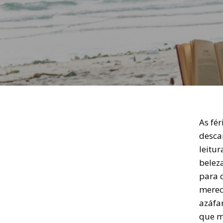
As fér
desca
leitur
belez
para o
merec
azáfa
que mu