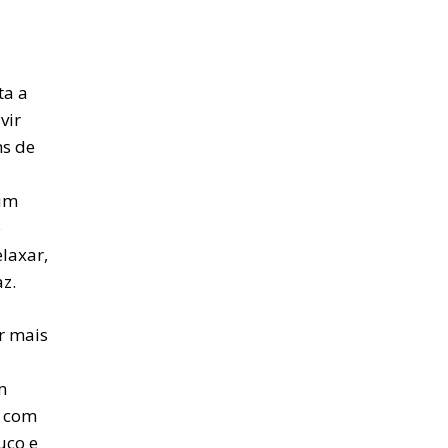
ta a
vir
ns de
gum
o
laxar,
z.
r mais
m
r com
uco e