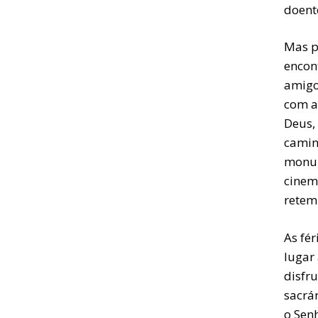
doent
Mas p
encont
amigos
com a
Deus,
caminh
monum
cinem
retemp
As fé
lugar 
disfr
sacrár
o Sen