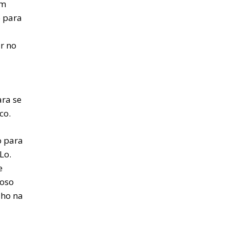
em
o para
r no
ara se
co.
o para
Lo.
e
hoso
lho na