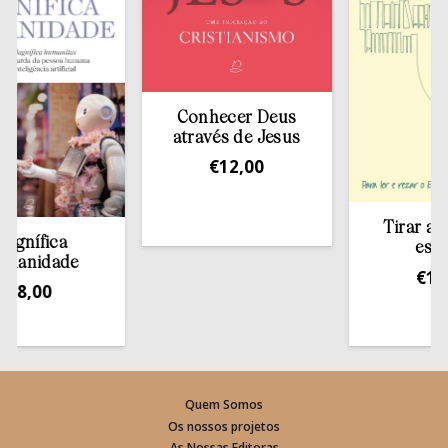
Conhecer Deus
através de Jesus
€
12,00
Tirar a Bíbli
ífica
estante
idade
€
13,50
,00
Quem Somos
Os nossos projetos
As Nossas Editoras