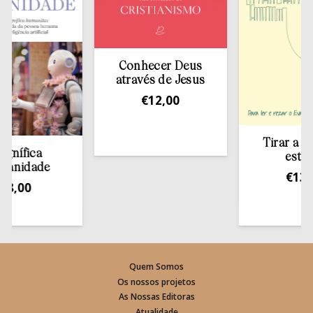
Conhecer Deus
através de Jesus
€
12,00
Tirar a Bíblia 
ica
estante
dade
€
13,50
0
Quem Somos
Os nossos projetos
As Nossas Editoras
Atualidade