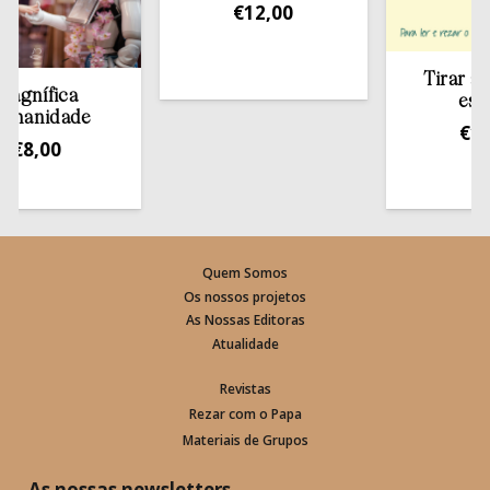
€
12,00
Tirar a Bíblia
fica
estante
idade
€
13,50
00
Quem Somos
Os nossos projetos
As Nossas Editoras
Atualidade
Revistas
Rezar com o Papa
Materiais de Grupos
As nossas newsletters