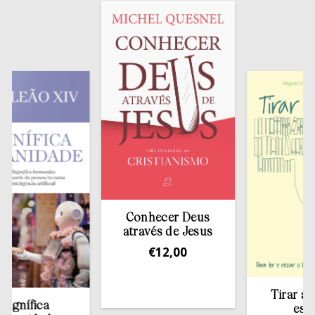
Conhecer Deus
através de Jesus
€
12,00
Tirar a Bíblia
fica
estante