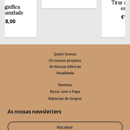
Tirar a Bíbli
ífica
estante
idade
€
13,50
,00
Quem Somos
Os nossos projetos
As Nossas Editoras
Atualidade
Revistas
Rezar com o Papa
Materiais de Grupos
As nossas newsletters
Receber