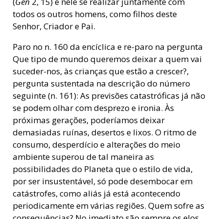
(
Gen
2, 15) e nele se realizar juntamente com
todos os outros homens, como filhos deste
Senhor, Criador e Pai.
Paro no n. 160 da encíclica e re-paro na pergunta
Que tipo de mundo queremos deixar a quem vai
suceder-nos, às crianças que estão a crescer?,
pergunta sustentada na descrição do número
seguinte (n. 161): As previsões catastróficas já não
se podem olhar com desprezo e ironia. Às
próximas gerações, poderíamos deixar
demasiadas ruínas, desertos e lixos. O ritmo de
consumo, desperdício e alterações do meio
ambiente superou de tal maneira as
possibilidades do Planeta que o estilo de vida,
por ser insustentável, só pode desembocar em
catástrofes, como aliás já está acontecendo
periodicamente em várias regiões. Quem sofre as
consequências? No imediato são sempre os elos