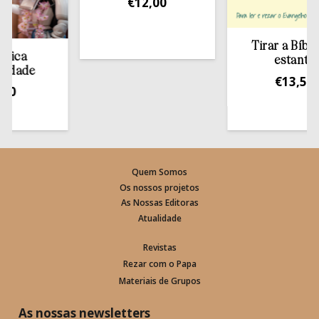
€
12,00
Tirar a Bíblia da
estante
e
€
13,50
Quem Somos
Os nossos projetos
As Nossas Editoras
Atualidade
Revistas
Rezar com o Papa
Materiais de Grupos
As nossas newsletters