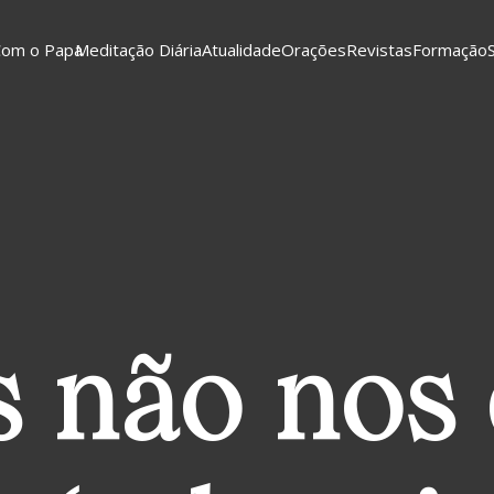
Com o Papa
Meditação Diária
Atualidade
Orações
Revistas
Formação
 não nos