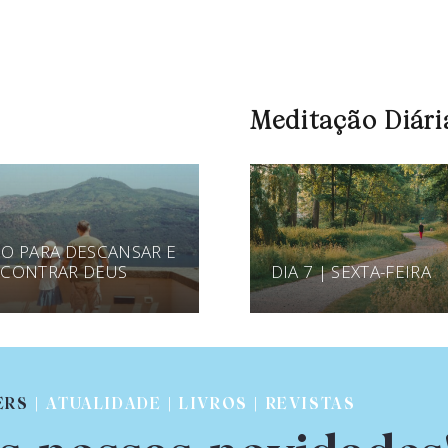
Meditação Diári
O PARA DESCANSAR E
CONTRAR DEUS
DIA 7 | SEXTA-FEIRA
ERS
| ATUALIDADE | LIVROS | REVISTAS