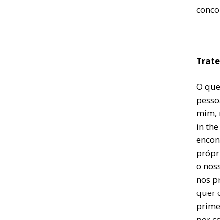
concor
Trate
O que
pesso
mim, 
in th
encon
própr
o nos
nos p
quer c
primei
por co