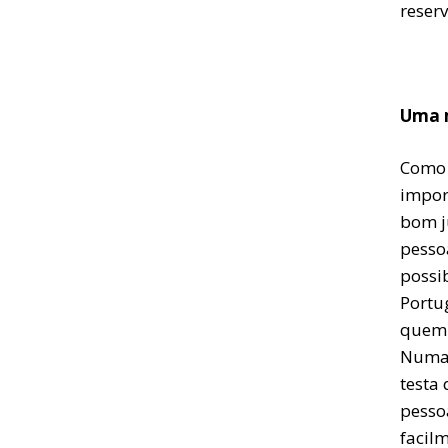
reserv
Uma m
Como 
impor
bom ju
pesso
possi
Portu
quem 
Numa 
testa
pesso
facil