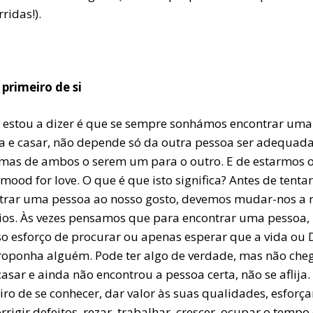
ridas!).
 primeiro de si
 estou a dizer é que se sempre sonhámos encontrar uma
a e casar, não depende só da outra pessoa ser adequad
mas de ambos o serem um para o outro. E de estarmos 
e mood for love. O que é que isto significa? Antes de tent
trar uma pessoa ao nosso gosto, devemos mudar-nos a 
ios. Às vezes pensamos que para encontrar uma pessoa,
so esforço de procurar ou apenas esperar que a vida ou 
roponha alguém. Pode ter algo de verdade, mas não cheg
asar e ainda não encontrou a pessoa certa, não se aflija.
ro de se conhecer, dar valor às suas qualidades, esforça
rrigir defeitos, rezar, trabalhar, crescer, ocupar o temp