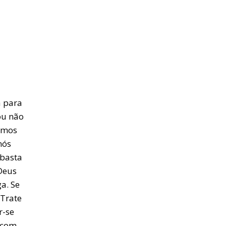
a para
ou não
armos
nós
 basta
Deus
a. Se
 Trate
r-se
o com