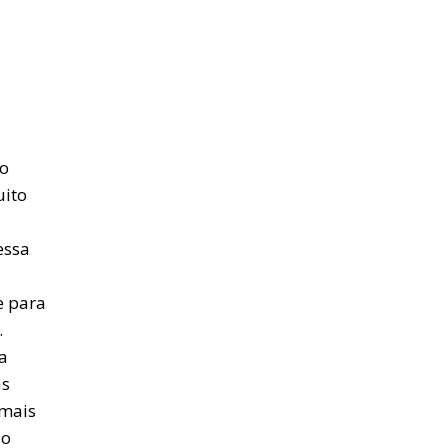
to
uito
essa
e para
.
a
as
 mais
do