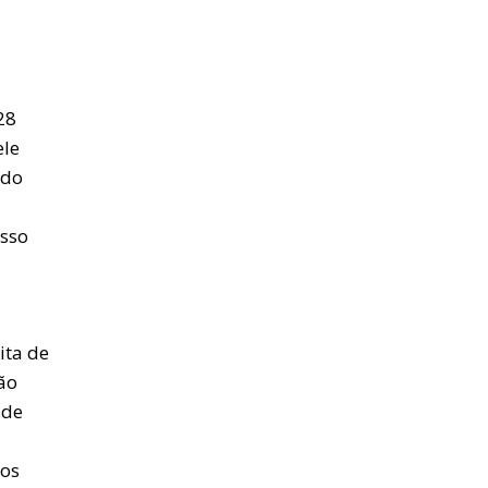
28
ele
udo
isso
ita de
ão
 de
nos