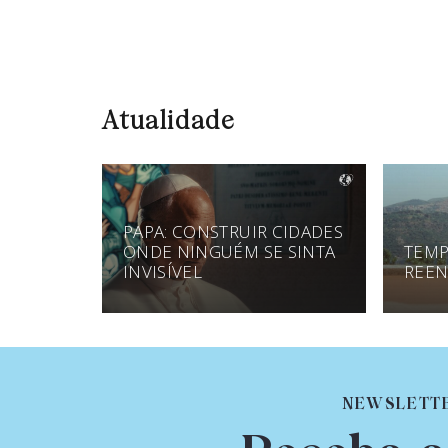
Atualidade
PAPA: CONSTRUIR CIDADES
ONDE NINGUÉM SE SINTA
TEMP
INVISÍVEL
REEN
NEWSLETT