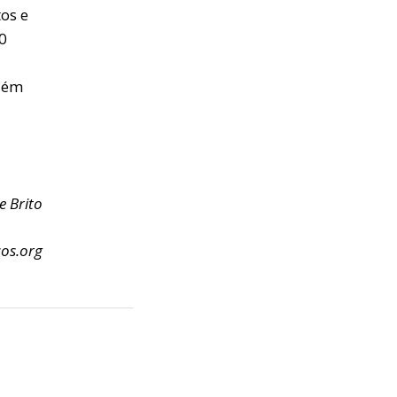
tos e
0
l
uém
e Brito
cos.org