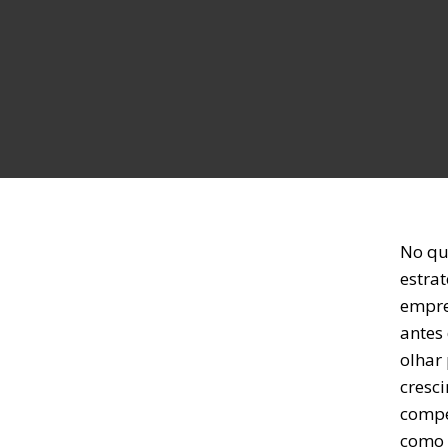
No qu
estra
empre
antes 
olhar 
cresc
compe
como 