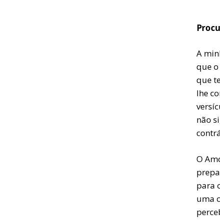
Procu
A min
que o
que t
lhe co
versíc
não si
contrá
O Amo
prepa
para 
uma c
perce