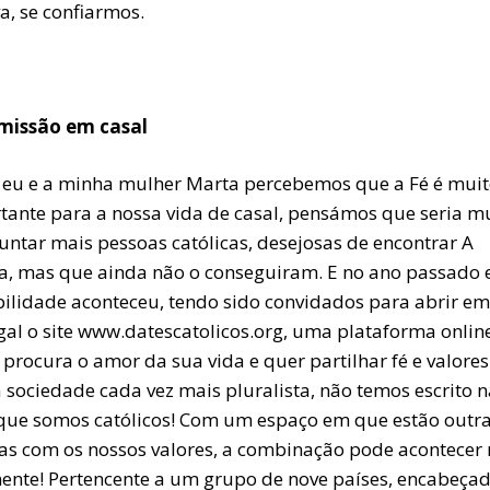
a, se confiarmos.
issão em casal
eu e a minha mulher Marta percebemos que a Fé é mui
tante para a nossa vida de casal, pensámos que seria m
ntar mais pessoas católicas, desejosas de encontrar A
a, mas que ainda não o conseguiram. E no ano passado 
bilidade aconteceu, tendo sido convidados para abrir em
gal o site www.datescatolicos.org, uma plataforma onlin
procura o amor da sua vida e quer partilhar fé e valores
sociedade cada vez mais pluralista, não temos escrito n
 que somos católicos! Com um espaço em que estão outr
as com os nossos valores, a combinação pode acontecer
mente! Pertencente a um grupo de nove países, encabeça