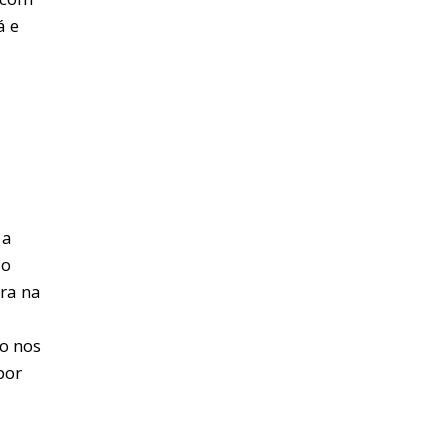
á e
 a
ão
ura na
o nos
por