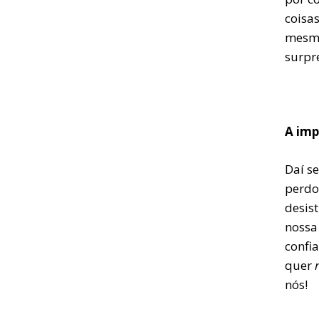
coisa
mesmo 
surpr
A imp
Daí s
perdoa
desist
nossa
confi
quer
nós!