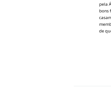
pela Á
bons f
casam
membr
de qu