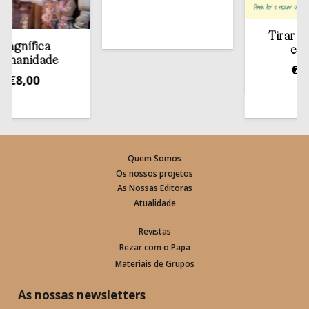
Tirar a Bíbl
ífica
estante
nidade
€
13,50
,00
Quem Somos
Os nossos projetos
As Nossas Editoras
Atualidade
Revistas
Rezar com o Papa
Materiais de Grupos
As nossas newsletters