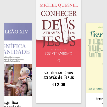
Conhecer Deus
através de Jesus
€
12,00
Tirar a Bíbl
nífica
estante