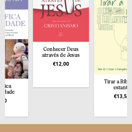
Conhecer Deus
através de Jesus
€
12,00
Tirar a Bíblia da
estante
e
€
13,50