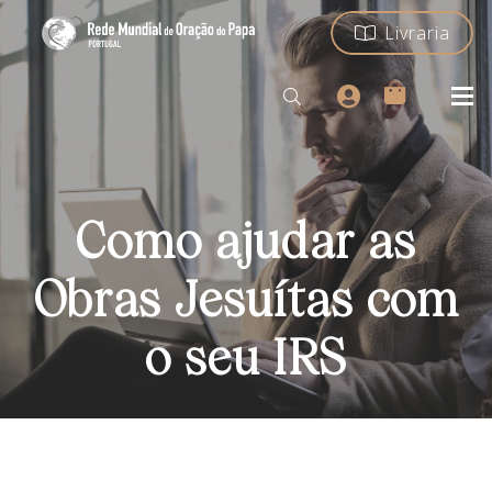
Livraria
Como ajudar as
Obras Jesuítas com
o seu IRS