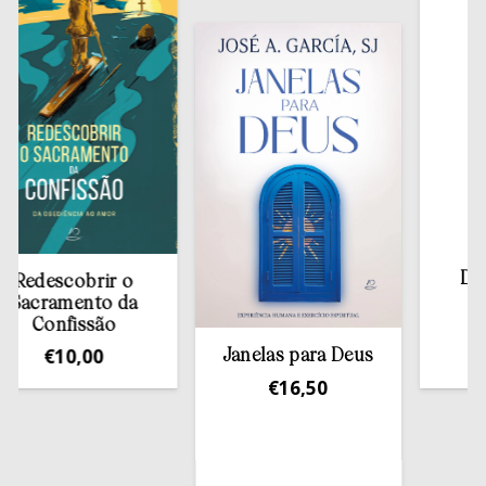
Manu
Discer
descobrir o
cramento da
€
9
Confissão
€
10,00
Janelas para Deus
€
16,50