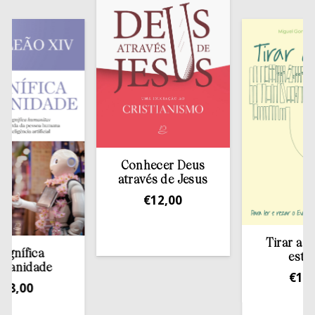
Conhecer Deus
através de Jesus
€
12,00
Tirar a Bíblia
fica
estante
dade
€
13,50
00