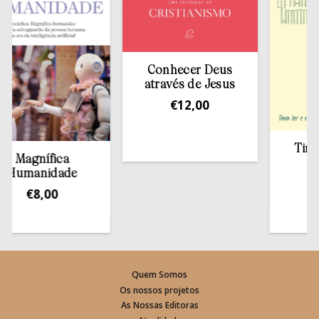
Conhecer Deus
através de Jesus
€
12,00
Tirar a B
agnífica
esta
manidade
€
13
€
8,00
Quem Somos
Os nossos projetos
As Nossas Editoras