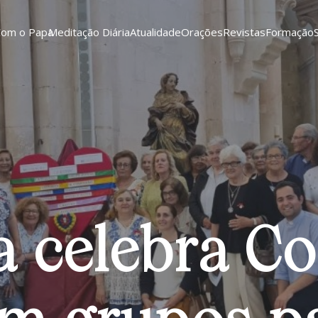
Com o Papa
Meditação Diária
Atualidade
Orações
Revistas
Formação
a celebra Co