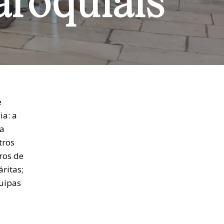
aroquiais
e
a: a
 a
tros
ros de
áritas;
quipas