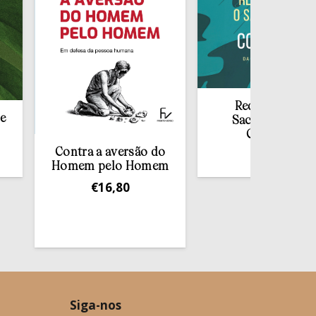
Redescobrir o
Sacramento da
Confissão
Contra a aversão do
€
10,00
Homem pelo Homem
€
16,80
Siga-nos