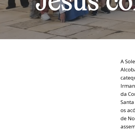
Jesus co
A Sol
Alcob
cateq
Irman
da Co
Santa 
os ac
de No
assem