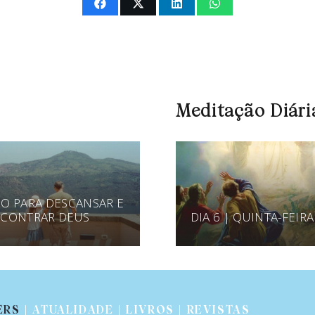
Meditação Diári
O PARA DESCANSAR E
CONTRAR DEUS
DIA 6 | QUINTA-FEIRA
ERS
| ATUALIDADE | LIVROS | REVISTAS