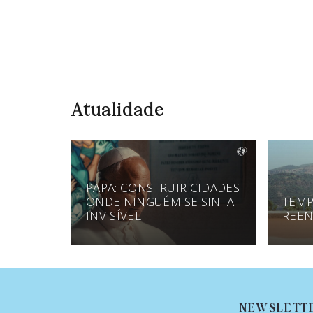
Atualidade
PAPA: CONSTRUIR CIDADES
ONDE NINGUÉM SE SINTA
TEMP
INVISÍVEL
REEN
NEWSLETT