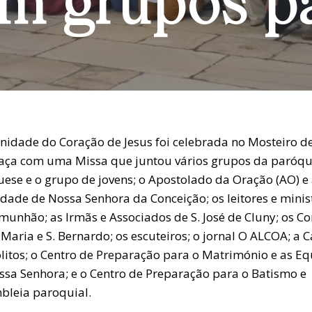
m grupos p
enidade do Coração de Jesus foi celebrada no Mosteiro d
aça com uma Missa que juntou vários grupos da paróqui
uese e o grupo de jovens; o Apostolado da Oração (AO) e
dade de Nossa Senhora da Conceição; os leitores e minis
munhão; as Irmãs e Associados de S. José de Cluny; os Co
Maria e S. Bernardo; os escuteiros; o jornal O ALCOA; a C
ólitos; o Centro de Preparação para o Matrimónio e as E
ssa Senhora; e o Centro de Preparação para o Batismo e
bleia paroquial.