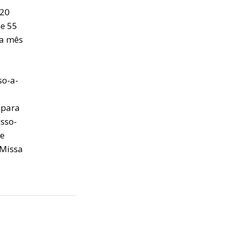
120
 e 55
da mês
so-a-
 para
asso-
de
 Missa