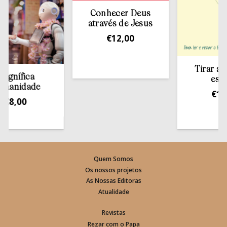
Conhecer Deus
através de Jesus
€
12,00
Tirar a Bíbli
ífica
estante
idade
€
13,50
,00
Quem Somos
Os nossos projetos
As Nossas Editoras
Atualidade
Revistas
Rezar com o Papa