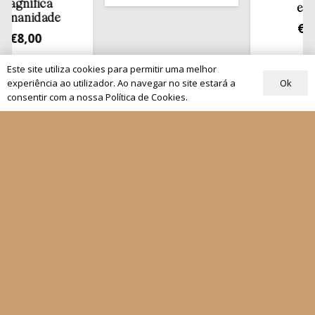
fica
estante
idade
€
13,50
00
Este site utiliza cookies para permitir uma melhor
Ok
experiência ao utilizador. Ao navegar no site estará a
consentir com a nossa Política de Cookies.
Quem Somos
Os nossos projetos
As Nossas Editoras
Atualidade
Revistas
Rezar com o Papa
Materiais de Grupos
As nossas newsletters
Receber