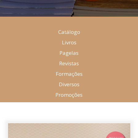
Catálogo
Livros
Pagelas
Revistas
Formações
Diversos
Promoções