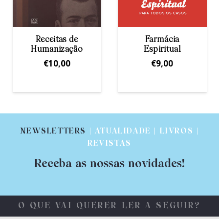
Farmácia
São José
Espiritual
€
7,00
€
9,00
NEWSLETTERS
| ATUALIDADE | LIVROS |
REVISTAS
Receba as nossas novidades!
O QUE VAI QUERER LER A SEGUIR?